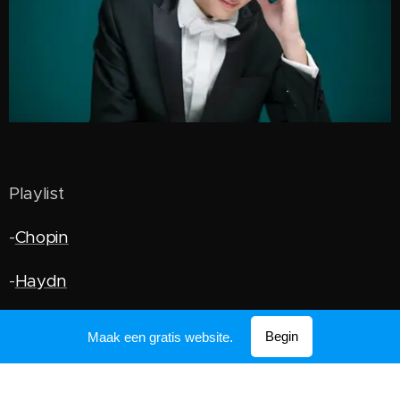
Playlist
-
Chopin
-
Haydn
-
Skriabin
Begin
Maak een gratis website.
-
Prokofiev